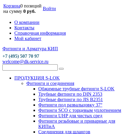
Корзина
0 позиций
Войти
на сумму
0 руб.
О компании
Контакты
Справочная информация
Мой кабинет
Фитинги и Арматура КИП
+7 (495) 507 70 97
welcome@dk-service.ru
ПРОДУКЦИЯ S-LOK
Фитинги и соединения
Обжимные трубные фитинги S-LOK
Трубные фитинги по DIN 2353
Трубные фитинги по JIS B2351
Фитинги под развальцовку 37°
Фитинги SCO с торцевым уплотнением
Фитинги UHP для чистых сред
Фитинги резьбовые и приварные для
КИПиА
Соединения для шлангов