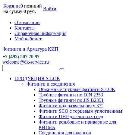
Корзина
0 позиций
Войти
на сумму
0 руб.
О компании
Контакты
Справочная информация
Мой кабинет
Фитинги и Арматура КИП
+7 (495) 507 70 97
welcome@dk-service.ru
ПРОДУКЦИЯ S-LOK
Фитинги и соединения
Обжимные трубные фитинги S-LOK
Трубные фитинги по DIN 2353
Трубные фитинги по JIS B2351
Фитинги под развальцовку 37°
Фитинги SCO с торцевым уплотнением
Фитинги UHP для чистых сред
Фитинги резьбовые и приварные для
КИПиА
Соединения для шлангов