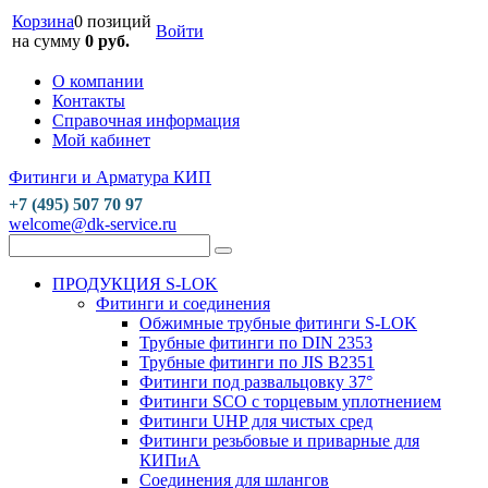
Корзина
0 позиций
Войти
на сумму
0 руб.
О компании
Контакты
Справочная информация
Мой кабинет
Фитинги и Арматура КИП
+7 (495) 507 70 97
welcome@dk-service.ru
ПРОДУКЦИЯ S-LOK
Фитинги и соединения
Обжимные трубные фитинги S-LOK
Трубные фитинги по DIN 2353
Трубные фитинги по JIS B2351
Фитинги под развальцовку 37°
Фитинги SCO с торцевым уплотнением
Фитинги UHP для чистых сред
Фитинги резьбовые и приварные для
КИПиА
Соединения для шлангов