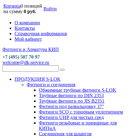
Корзина
0 позиций
Войти
на сумму
0 руб.
О компании
Контакты
Справочная информация
Мой кабинет
Фитинги и Арматура КИП
+7 (495) 507 70 97
welcome@dk-service.ru
ПРОДУКЦИЯ S-LOK
Фитинги и соединения
Обжимные трубные фитинги S-LOK
Трубные фитинги по DIN 2353
Трубные фитинги по JIS B2351
Фитинги под развальцовку 37°
Фитинги SCO с торцевым уплотнением
Фитинги UHP для чистых сред
Фитинги резьбовые и приварные для
КИПиА
Соединения для шлангов