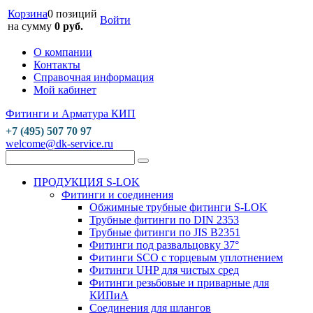
Корзина
0 позиций
Войти
на сумму
0 руб.
О компании
Контакты
Справочная информация
Мой кабинет
Фитинги и Арматура КИП
+7 (495) 507 70 97
welcome@dk-service.ru
ПРОДУКЦИЯ S-LOK
Фитинги и соединения
Обжимные трубные фитинги S-LOK
Трубные фитинги по DIN 2353
Трубные фитинги по JIS B2351
Фитинги под развальцовку 37°
Фитинги SCO с торцевым уплотнением
Фитинги UHP для чистых сред
Фитинги резьбовые и приварные для
КИПиА
Соединения для шлангов