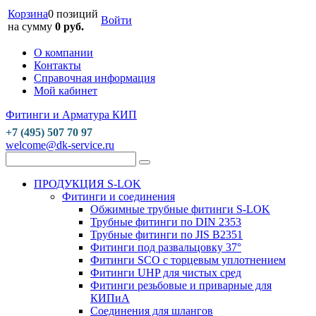
Корзина
0 позиций
Войти
на сумму
0 руб.
О компании
Контакты
Справочная информация
Мой кабинет
Фитинги и Арматура КИП
+7 (495) 507 70 97
welcome@dk-service.ru
ПРОДУКЦИЯ S-LOK
Фитинги и соединения
Обжимные трубные фитинги S-LOK
Трубные фитинги по DIN 2353
Трубные фитинги по JIS B2351
Фитинги под развальцовку 37°
Фитинги SCO с торцевым уплотнением
Фитинги UHP для чистых сред
Фитинги резьбовые и приварные для
КИПиА
Соединения для шлангов