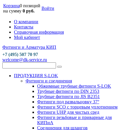
Корзина
0 позиций
Войти
на сумму
0 руб.
О компании
Контакты
Справочная информация
Мой кабинет
Фитинги и Арматура КИП
+7 (495) 507 70 97
welcome@dk-service.ru
ПРОДУКЦИЯ S-LOK
Фитинги и соединения
Обжимные трубные фитинги S-LOK
Трубные фитинги по DIN 2353
Трубные фитинги по JIS B2351
Фитинги под развальцовку 37°
Фитинги SCO с торцевым уплотнением
Фитинги UHP для чистых сред
Фитинги резьбовые и приварные для
КИПиА
Соединения для шлангов