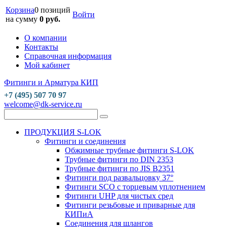
Корзина
0 позиций
Войти
на сумму
0 руб.
О компании
Контакты
Справочная информация
Мой кабинет
Фитинги и Арматура КИП
+7 (495) 507 70 97
welcome@dk-service.ru
ПРОДУКЦИЯ S-LOK
Фитинги и соединения
Обжимные трубные фитинги S-LOK
Трубные фитинги по DIN 2353
Трубные фитинги по JIS B2351
Фитинги под развальцовку 37°
Фитинги SCO с торцевым уплотнением
Фитинги UHP для чистых сред
Фитинги резьбовые и приварные для
КИПиА
Соединения для шлангов