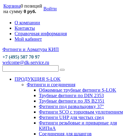
Корзина
0 позиций
Войти
на сумму
0 руб.
О компании
Контакты
Справочная информация
Мой кабинет
Фитинги и Арматура КИП
+7 (495) 507 70 97
welcome@dk-service.ru
ПРОДУКЦИЯ S-LOK
Фитинги и соединения
Обжимные трубные фитинги S-LOK
Трубные фитинги по DIN 2353
Трубные фитинги по JIS B2351
Фитинги под развальцовку 37°
Фитинги SCO с торцевым уплотнением
Фитинги UHP для чистых сред
Фитинги резьбовые и приварные для
КИПиА
Соединения для шлангов