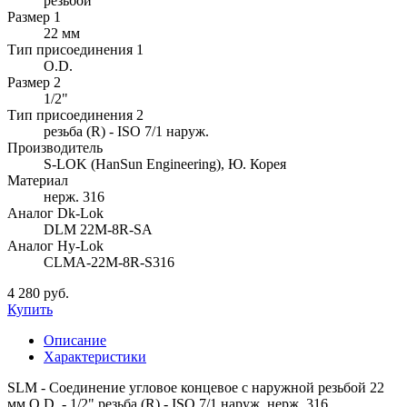
резьбой
Размер 1
22 мм
Тип присоединения 1
O.D.
Размер 2
1/2"
Тип присоединения 2
резьба (R) - ISO 7/1 наруж.
Производитель
S-LOK (HanSun Engineering), Ю. Корея
Материал
нерж. 316
Аналог Dk-Lok
DLM 22M-8R-SA
Аналог Hy-Lok
CLMA-22M-8R-S316
4 280 руб.
Купить
Описание
Характеристики
SLM - Соединение угловое концевое с наружной резьбой 22
мм O.D. - 1/2" резьба (R) - ISO 7/1 наруж. нерж. 316