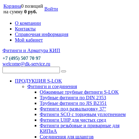
Корзина
0 позиций
Войти
на сумму
0 руб.
О компании
Контакты
Справочная информация
Мой кабинет
Фитинги и Арматура КИП
+7 (495) 507 70 97
welcome@dk-service.ru
ПРОДУКЦИЯ S-LOK
Фитинги и соединения
Обжимные трубные фитинги S-LOK
Трубные фитинги по DIN 2353
Трубные фитинги по JIS B2351
Фитинги под развальцовку 37°
Фитинги SCO с торцевым уплотнением
Фитинги UHP для чистых сред
Фитинги резьбовые и приварные для
КИПиА
Соединения для шлангов