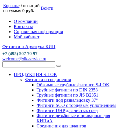
Корзина
0 позиций
Войти
на сумму
0 руб.
О компании
Контакты
Справочная информация
Мой кабинет
Фитинги и Арматура КИП
+7 (495) 507 70 97
welcome@dk-service.ru
ПРОДУКЦИЯ S-LOK
Фитинги и соединения
Обжимные трубные фитинги S-LOK
Трубные фитинги по DIN 2353
Трубные фитинги по JIS B2351
Фитинги под развальцовку 37°
Фитинги SCO с торцевым уплотнением
Фитинги UHP для чистых сред
Фитинги резьбовые и приварные для
КИПиА
Соединения для шлангов