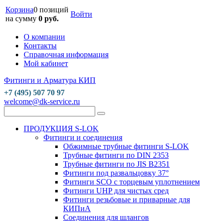
Корзина
0 позиций
Войти
на сумму
0 руб.
О компании
Контакты
Справочная информация
Мой кабинет
Фитинги и Арматура КИП
+7 (495) 507 70 97
welcome@dk-service.ru
ПРОДУКЦИЯ S-LOK
Фитинги и соединения
Обжимные трубные фитинги S-LOK
Трубные фитинги по DIN 2353
Трубные фитинги по JIS B2351
Фитинги под развальцовку 37°
Фитинги SCO с торцевым уплотнением
Фитинги UHP для чистых сред
Фитинги резьбовые и приварные для
КИПиА
Соединения для шлангов