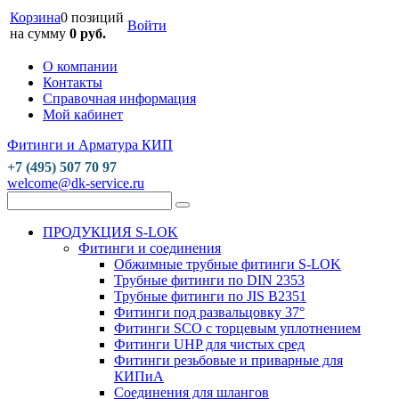
Корзина
0 позиций
Войти
на сумму
0 руб.
О компании
Контакты
Справочная информация
Мой кабинет
Фитинги и Арматура КИП
+7 (495) 507 70 97
welcome@dk-service.ru
ПРОДУКЦИЯ S-LOK
Фитинги и соединения
Обжимные трубные фитинги S-LOK
Трубные фитинги по DIN 2353
Трубные фитинги по JIS B2351
Фитинги под развальцовку 37°
Фитинги SCO с торцевым уплотнением
Фитинги UHP для чистых сред
Фитинги резьбовые и приварные для
КИПиА
Соединения для шлангов