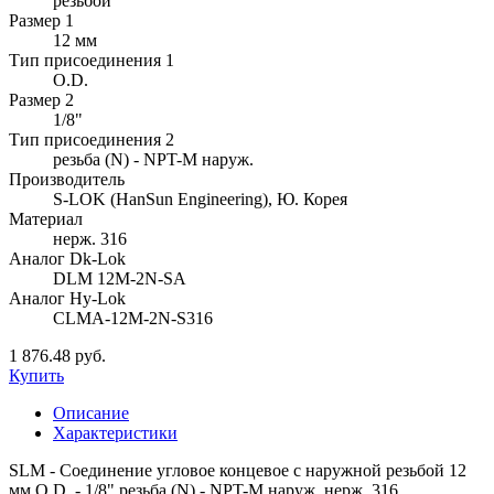
резьбой
Размер 1
12 мм
Тип присоединения 1
O.D.
Размер 2
1/8"
Тип присоединения 2
резьба (N) - NPT-M наруж.
Производитель
S-LOK (HanSun Engineering), Ю. Корея
Материал
нерж. 316
Аналог Dk-Lok
DLM 12M-2N-SA
Аналог Hy-Lok
CLMA-12M-2N-S316
1 876.48 руб.
Купить
Описание
Характеристики
SLM - Соединение угловое концевое с наружной резьбой 12
мм O.D. - 1/8" резьба (N) - NPT-M наруж. нерж. 316