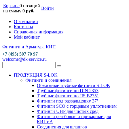
Корзина
0 позиций
Войти
на сумму
0 руб.
О компании
Контакты
Справочная информация
Мой кабинет
Фитинги и Арматура КИП
+7 (495) 507 70 97
welcome@dk-service.ru
ПРОДУКЦИЯ S-LOK
Фитинги и соединения
Обжимные трубные фитинги S-LOK
Трубные фитинги по DIN 2353
Трубные фитинги по JIS B2351
Фитинги под развальцовку 37°
Фитинги SCO с торцевым уплотнением
Фитинги UHP для чистых сред
Фитинги резьбовые и приварные для
КИПиА
Соединения для шлангов