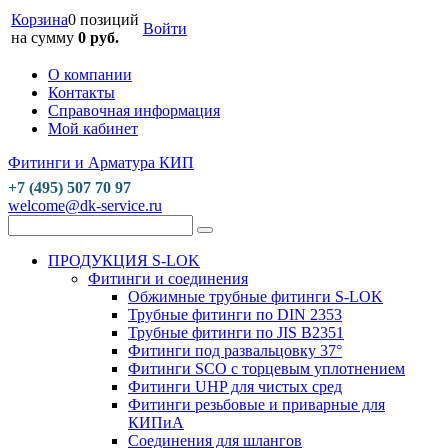
Корзина
0 позиций
Войти
на сумму
0 руб.
О компании
Контакты
Справочная информация
Мой кабинет
Фитинги и Арматура КИП
+7 (495) 507 70 97
welcome@dk-service.ru
ПРОДУКЦИЯ S-LOK
Фитинги и соединения
Обжимные трубные фитинги S-LOK
Трубные фитинги по DIN 2353
Трубные фитинги по JIS B2351
Фитинги под развальцовку 37°
Фитинги SCO с торцевым уплотнением
Фитинги UHP для чистых сред
Фитинги резьбовые и приварные для
КИПиА
Соединения для шлангов