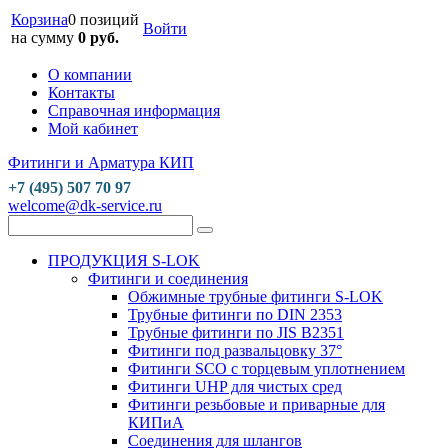
Корзина
0 позиций
Войти
на сумму
0 руб.
О компании
Контакты
Справочная информация
Мой кабинет
Фитинги и Арматура КИП
+7 (495) 507 70 97
welcome@dk-service.ru
ПРОДУКЦИЯ S-LOK
Фитинги и соединения
Обжимные трубные фитинги S-LOK
Трубные фитинги по DIN 2353
Трубные фитинги по JIS B2351
Фитинги под развальцовку 37°
Фитинги SCO с торцевым уплотнением
Фитинги UHP для чистых сред
Фитинги резьбовые и приварные для
КИПиА
Соединения для шлангов