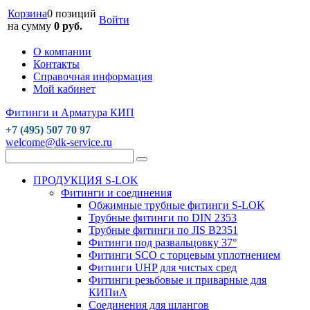
Корзина
0 позиций
Войти
на сумму
0 руб.
О компании
Контакты
Справочная информация
Мой кабинет
Фитинги и Арматура КИП
+7 (495) 507 70 97
welcome@dk-service.ru
ПРОДУКЦИЯ S-LOK
Фитинги и соединения
Обжимные трубные фитинги S-LOK
Трубные фитинги по DIN 2353
Трубные фитинги по JIS B2351
Фитинги под развальцовку 37°
Фитинги SCO с торцевым уплотнением
Фитинги UHP для чистых сред
Фитинги резьбовые и приварные для
КИПиА
Соединения для шлангов