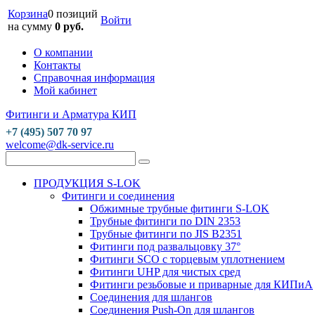
Корзина
0 позиций
Войти
на сумму
0 руб.
О компании
Контакты
Справочная информация
Мой кабинет
Фитинги и Арматура КИП
+7 (495) 507 70 97
welcome@dk-service.ru
ПРОДУКЦИЯ S-LOK
Фитинги и соединения
Обжимные трубные фитинги S-LOK
Трубные фитинги по DIN 2353
Трубные фитинги по JIS B2351
Фитинги под развальцовку 37°
Фитинги SCO с торцевым уплотнением
Фитинги UHP для чистых сред
Фитинги резьбовые и приварные для КИПиА
Соединения для шлангов
Соединения Push-On для шлангов