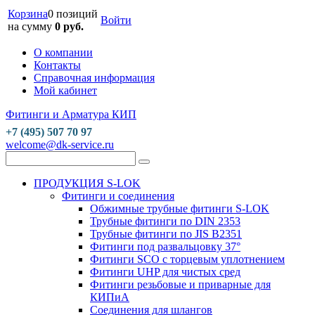
Корзина
0 позиций
Войти
на сумму
0 руб.
О компании
Контакты
Справочная информация
Мой кабинет
Фитинги и Арматура КИП
+7 (495) 507 70 97
welcome@dk-service.ru
ПРОДУКЦИЯ S-LOK
Фитинги и соединения
Обжимные трубные фитинги S-LOK
Трубные фитинги по DIN 2353
Трубные фитинги по JIS B2351
Фитинги под развальцовку 37°
Фитинги SCO с торцевым уплотнением
Фитинги UHP для чистых сред
Фитинги резьбовые и приварные для
КИПиА
Соединения для шлангов