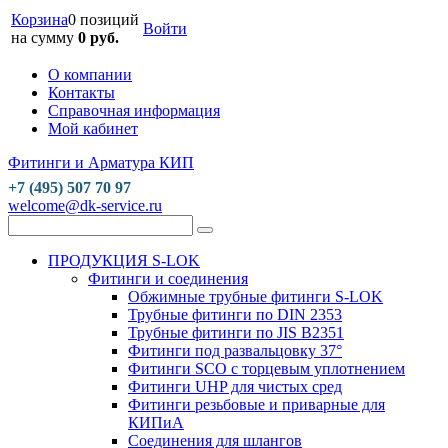
Корзина
0 позиций
Войти
на сумму
0 руб.
О компании
Контакты
Справочная информация
Мой кабинет
Фитинги и Арматура КИП
+7 (495) 507 70 97
welcome@dk-service.ru
ПРОДУКЦИЯ S-LOK
Фитинги и соединения
Обжимные трубные фитинги S-LOK
Трубные фитинги по DIN 2353
Трубные фитинги по JIS B2351
Фитинги под развальцовку 37°
Фитинги SCO с торцевым уплотнением
Фитинги UHP для чистых сред
Фитинги резьбовые и приварные для
КИПиА
Соединения для шлангов