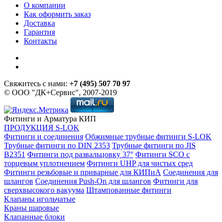
О компании
Как оформить заказ
Доставка
Гарантия
Контакты
Свяжитесь с нами:
+7 (495) 507 70 97
© ООО "ДК+Сервис", 2007-2019
Фитинги и Арматура КИП
ПРОДУКЦИЯ S-LOK
Фитинги и соединения
Обжимные трубные фитинги S-LOK
Трубные фитинги по DIN 2353
Трубные фитинги по JIS
B2351
Фитинги под развальцовку 37°
Фитинги SCO с
торцевым уплотнением
Фитинги UHP для чистых сред
Фитинги резьбовые и приварные для КИПиА
Соединения для
шлангов
Соединения Push-On для шлангов
Фитинги для
сверхвысокого вакуума
Штампованные фитинги
Клапаны игольчатые
Краны шаровые
Клапанные блоки