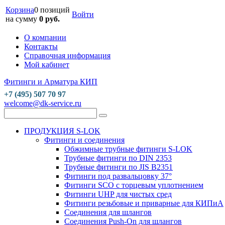
Корзина
0 позиций
Войти
на сумму
0 руб.
О компании
Контакты
Справочная информация
Мой кабинет
Фитинги и Арматура КИП
+7 (495) 507 70 97
welcome@dk-service.ru
ПРОДУКЦИЯ S-LOK
Фитинги и соединения
Обжимные трубные фитинги S-LOK
Трубные фитинги по DIN 2353
Трубные фитинги по JIS B2351
Фитинги под развальцовку 37°
Фитинги SCO с торцевым уплотнением
Фитинги UHP для чистых сред
Фитинги резьбовые и приварные для КИПиА
Соединения для шлангов
Соединения Push-On для шлангов