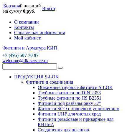
Корзина
0 позиций
Войти
на сумму
0 руб.
О компании
Контакты
Справочная информация
Мой кабинет
Фитинги и Арматура КИП
+7 (495) 507 70 97
welcome@dk-service.ru
ПРОДУКЦИЯ S-LOK
Фитинги и соединения
Обжимные трубные фитинги S-LOK
Трубные фитинги по DIN 2353
Трубные фитинги по JIS B2351
Фитинги под развальцовку 37°
Фитинги SCO с торцевым уплотнением
Фитинги UHP для чистых сред
Фитинги резьбовые и приварные для
КИПиА
Соединения для шлангов