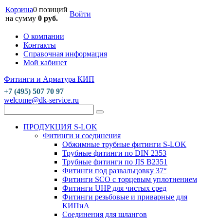
Корзина
0 позиций
Войти
на сумму
0 руб.
О компании
Контакты
Справочная информация
Мой кабинет
Фитинги и Арматура КИП
+7 (495) 507 70 97
welcome@dk-service.ru
ПРОДУКЦИЯ S-LOK
Фитинги и соединения
Обжимные трубные фитинги S-LOK
Трубные фитинги по DIN 2353
Трубные фитинги по JIS B2351
Фитинги под развальцовку 37°
Фитинги SCO с торцевым уплотнением
Фитинги UHP для чистых сред
Фитинги резьбовые и приварные для
КИПиА
Соединения для шлангов