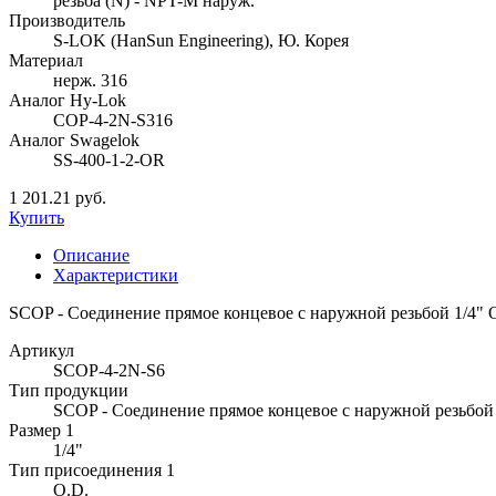
резьба (N) - NPT-M наруж.
Производитель
S-LOK (HanSun Engineering), Ю. Корея
Материал
нерж. 316
Аналог Hy-Lok
COP-4-2N-S316
Аналог Swagelok
SS-400-1-2-OR
1 201.21 руб.
Купить
Описание
Характеристики
SCOP - Соединение прямое концевое с наружной резьбой 1/4" O.
Артикул
SCOP-4-2N-S6
Тип продукции
SCOP - Соединение прямое концевое с наружной резьбой
Размер 1
1/4"
Тип присоединения 1
O.D.