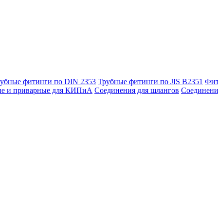
убные фитинги по DIN 2353
Трубные фитинги по JIS B2351
Фит
ые и приварные для КИПиА
Соединения для шлангов
Соединени