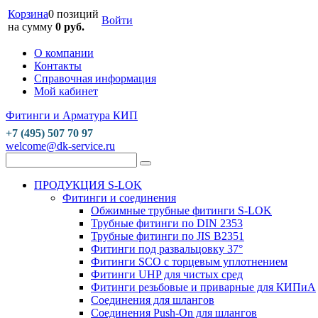
Корзина
0 позиций
Войти
на сумму
0 руб.
О компании
Контакты
Справочная информация
Мой кабинет
Фитинги и Арматура КИП
+7 (495) 507 70 97
welcome@dk-service.ru
ПРОДУКЦИЯ S-LOK
Фитинги и соединения
Обжимные трубные фитинги S-LOK
Трубные фитинги по DIN 2353
Трубные фитинги по JIS B2351
Фитинги под развальцовку 37°
Фитинги SCO с торцевым уплотнением
Фитинги UHP для чистых сред
Фитинги резьбовые и приварные для КИПиА
Соединения для шлангов
Соединения Push-On для шлангов