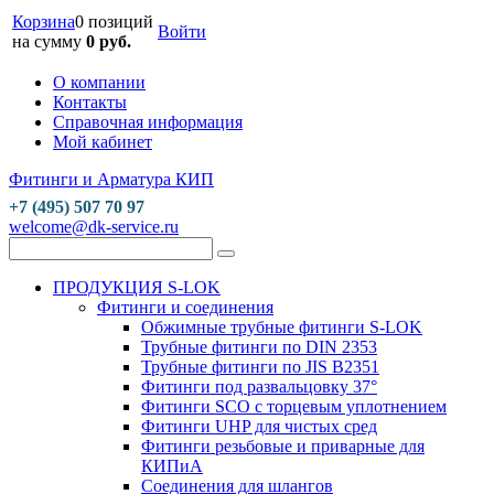
Корзина
0 позиций
Войти
на сумму
0 руб.
О компании
Контакты
Справочная информация
Мой кабинет
Фитинги и Арматура КИП
+7 (495) 507 70 97
welcome@dk-service.ru
ПРОДУКЦИЯ S-LOK
Фитинги и соединения
Обжимные трубные фитинги S-LOK
Трубные фитинги по DIN 2353
Трубные фитинги по JIS B2351
Фитинги под развальцовку 37°
Фитинги SCO с торцевым уплотнением
Фитинги UHP для чистых сред
Фитинги резьбовые и приварные для
КИПиА
Соединения для шлангов