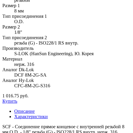
резьбой
Размер 1
8 мм
Тип присоединения 1
O.D.
Размер 2
1/8"
Тип присоединения 2
резьба (G) - ISO228/1 RS внутр.
Производитель
S-LOK (HanSun Engineering), Ю. Корея
Материал
нерж. 316
Аналог Dk-Lok
DCF 8M-2G-SA
Аналог Hy-Lok
CFC-8M-2G-S316
1 016.75 руб.
Купить
Описание
Характеристики
SCF - Соединение прямое концевое с внутренней резьбой 8
мм O.D. - 1/8" резьба (G) - ISO228/1 RS внутр. нерж. 316