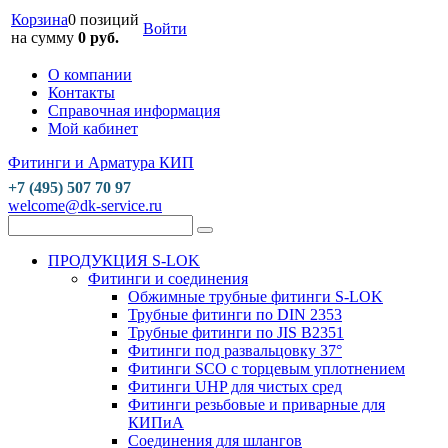
Корзина
0 позиций
Войти
на сумму
0 руб.
О компании
Контакты
Справочная информация
Мой кабинет
Фитинги и Арматура КИП
+7 (495) 507 70 97
welcome@dk-service.ru
ПРОДУКЦИЯ S-LOK
Фитинги и соединения
Обжимные трубные фитинги S-LOK
Трубные фитинги по DIN 2353
Трубные фитинги по JIS B2351
Фитинги под развальцовку 37°
Фитинги SCO с торцевым уплотнением
Фитинги UHP для чистых сред
Фитинги резьбовые и приварные для
КИПиА
Соединения для шлангов