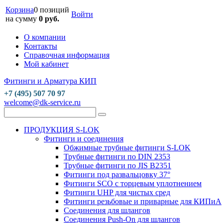
Корзина
0 позиций
Войти
на сумму
0 руб.
О компании
Контакты
Справочная информация
Мой кабинет
Фитинги и Арматура КИП
+7 (495) 507 70 97
welcome@dk-service.ru
ПРОДУКЦИЯ S-LOK
Фитинги и соединения
Обжимные трубные фитинги S-LOK
Трубные фитинги по DIN 2353
Трубные фитинги по JIS B2351
Фитинги под развальцовку 37°
Фитинги SCO с торцевым уплотнением
Фитинги UHP для чистых сред
Фитинги резьбовые и приварные для КИПиА
Соединения для шлангов
Соединения Push-On для шлангов