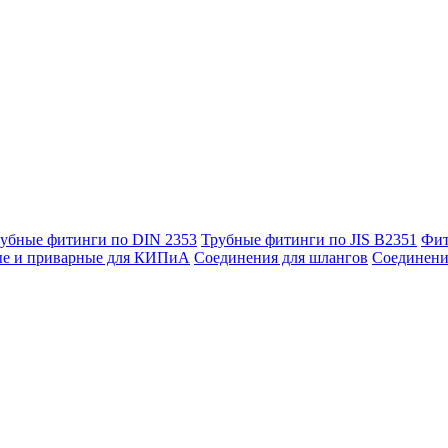
убные фитинги по DIN 2353
Трубные фитинги по JIS B2351
Фит
ые и приварные для КИПиА
Соединения для шлангов
Соединени