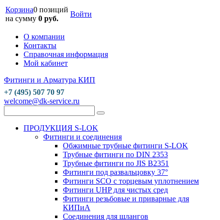
Корзина
0 позиций
Войти
на сумму
0 руб.
О компании
Контакты
Справочная информация
Мой кабинет
Фитинги и Арматура КИП
+7 (495) 507 70 97
welcome@dk-service.ru
ПРОДУКЦИЯ S-LOK
Фитинги и соединения
Обжимные трубные фитинги S-LOK
Трубные фитинги по DIN 2353
Трубные фитинги по JIS B2351
Фитинги под развальцовку 37°
Фитинги SCO с торцевым уплотнением
Фитинги UHP для чистых сред
Фитинги резьбовые и приварные для
КИПиА
Соединения для шлангов