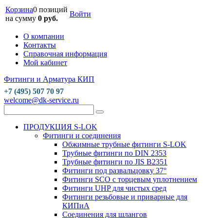
Корзина
0 позиций
Войти
на сумму
0 руб.
О компании
Контакты
Справочная информация
Мой кабинет
Фитинги и Арматура КИП
+7 (495) 507 70 97
welcome@dk-service.ru
ПРОДУКЦИЯ S-LOK
Фитинги и соединения
Обжимные трубные фитинги S-LOK
Трубные фитинги по DIN 2353
Трубные фитинги по JIS B2351
Фитинги под развальцовку 37°
Фитинги SCO с торцевым уплотнением
Фитинги UHP для чистых сред
Фитинги резьбовые и приварные для
КИПиА
Соединения для шлангов