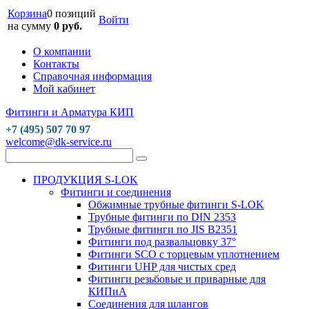
Корзина
0 позиций
Войти
на сумму
0 руб.
О компании
Контакты
Справочная информация
Мой кабинет
Фитинги и Арматура КИП
+7 (495) 507 70 97
welcome@dk-service.ru
ПРОДУКЦИЯ S-LOK
Фитинги и соединения
Обжимные трубные фитинги S-LOK
Трубные фитинги по DIN 2353
Трубные фитинги по JIS B2351
Фитинги под развальцовку 37°
Фитинги SCO с торцевым уплотнением
Фитинги UHP для чистых сред
Фитинги резьбовые и приварные для
КИПиА
Соединения для шлангов