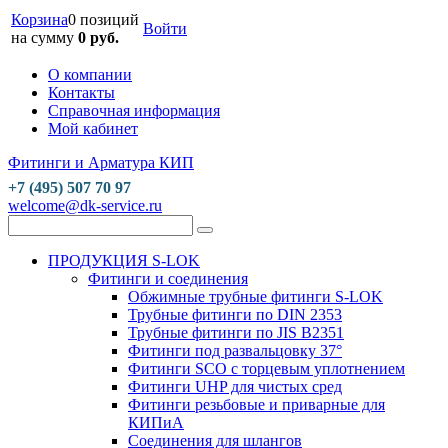
Корзина
0 позиций
Войти
на сумму
0 руб.
О компании
Контакты
Справочная информация
Мой кабинет
Фитинги и Арматура КИП
+7 (495) 507 70 97
welcome@dk-service.ru
ПРОДУКЦИЯ S-LOK
Фитинги и соединения
Обжимные трубные фитинги S-LOK
Трубные фитинги по DIN 2353
Трубные фитинги по JIS B2351
Фитинги под развальцовку 37°
Фитинги SCO с торцевым уплотнением
Фитинги UHP для чистых сред
Фитинги резьбовые и приварные для
КИПиА
Соединения для шлангов