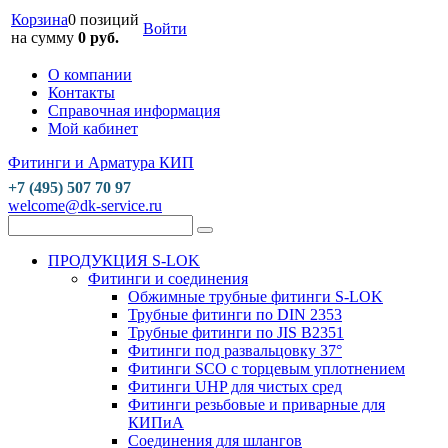
Корзина
0 позиций
Войти
на сумму
0 руб.
О компании
Контакты
Справочная информация
Мой кабинет
Фитинги и Арматура КИП
+7 (495) 507 70 97
welcome@dk-service.ru
ПРОДУКЦИЯ S-LOK
Фитинги и соединения
Обжимные трубные фитинги S-LOK
Трубные фитинги по DIN 2353
Трубные фитинги по JIS B2351
Фитинги под развальцовку 37°
Фитинги SCO с торцевым уплотнением
Фитинги UHP для чистых сред
Фитинги резьбовые и приварные для
КИПиА
Соединения для шлангов