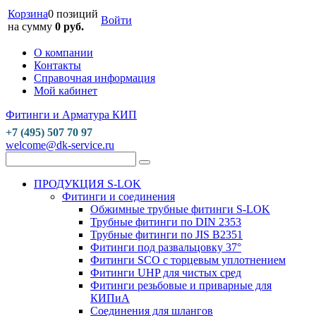
Корзина
0 позиций
Войти
на сумму
0 руб.
О компании
Контакты
Справочная информация
Мой кабинет
Фитинги и Арматура КИП
+7 (495) 507 70 97
welcome@dk-service.ru
ПРОДУКЦИЯ S-LOK
Фитинги и соединения
Обжимные трубные фитинги S-LOK
Трубные фитинги по DIN 2353
Трубные фитинги по JIS B2351
Фитинги под развальцовку 37°
Фитинги SCO с торцевым уплотнением
Фитинги UHP для чистых сред
Фитинги резьбовые и приварные для
КИПиА
Соединения для шлангов