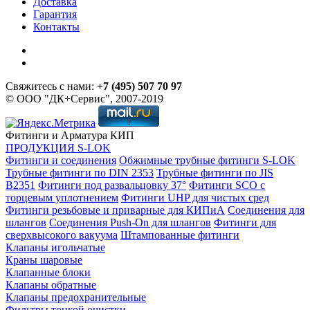
Доставка
Гарантия
Контакты
Свяжитесь с нами:
+7 (495) 507 70 97
© ООО "ДК+Сервис", 2007-2019
Фитинги и Арматура КИП
ПРОДУКЦИЯ S-LOK
Фитинги и соединения
Обжимные трубные фитинги S-LOK
Трубные фитинги по DIN 2353
Трубные фитинги по JIS
B2351
Фитинги под развальцовку 37°
Фитинги SCO с
торцевым уплотнением
Фитинги UHP для чистых сред
Фитинги резьбовые и приварные для КИПиА
Соединения для
шлангов
Соединения Push-On для шлангов
Фитинги для
сверхвысокого вакуума
Штампованные фитинги
Клапаны игольчатые
Краны шаровые
Клапанные блоки
Клапаны обратные
Клапаны предохранительные
Фильтры тонкой очистки