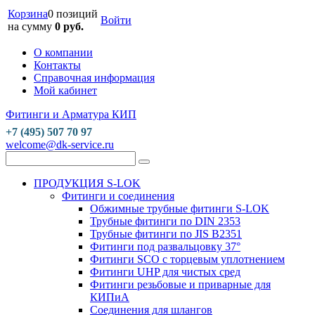
Корзина
0 позиций
Войти
на сумму
0 руб.
О компании
Контакты
Справочная информация
Мой кабинет
Фитинги и Арматура КИП
+7 (495) 507 70 97
welcome@dk-service.ru
ПРОДУКЦИЯ S-LOK
Фитинги и соединения
Обжимные трубные фитинги S-LOK
Трубные фитинги по DIN 2353
Трубные фитинги по JIS B2351
Фитинги под развальцовку 37°
Фитинги SCO с торцевым уплотнением
Фитинги UHP для чистых сред
Фитинги резьбовые и приварные для
КИПиА
Соединения для шлангов