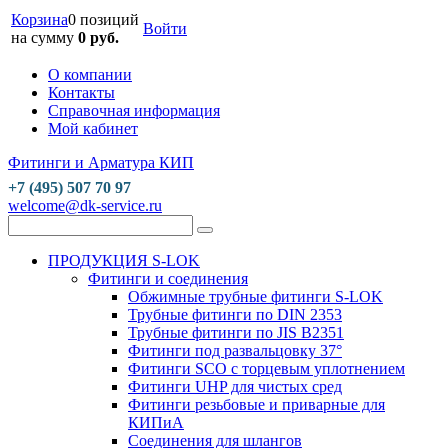
Корзина
0 позиций
Войти
на сумму
0 руб.
О компании
Контакты
Справочная информация
Мой кабинет
Фитинги и Арматура КИП
+7 (495) 507 70 97
welcome@dk-service.ru
ПРОДУКЦИЯ S-LOK
Фитинги и соединения
Обжимные трубные фитинги S-LOK
Трубные фитинги по DIN 2353
Трубные фитинги по JIS B2351
Фитинги под развальцовку 37°
Фитинги SCO с торцевым уплотнением
Фитинги UHP для чистых сред
Фитинги резьбовые и приварные для
КИПиА
Соединения для шлангов