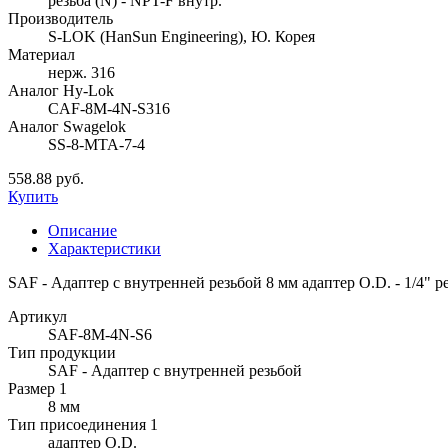
резьба (N) - NPT-F внутр.
Производитель
S-LOK (HanSun Engineering), Ю. Корея
Материал
нерж. 316
Аналог Hy-Lok
CAF-8M-4N-S316
Аналог Swagelok
SS-8-MTA-7-4
558.88 руб.
Купить
Описание
Характеристики
SAF - Адаптер с внутренней резьбой 8 мм адаптер O.D. - 1/4" ре
Артикул
SAF-8M-4N-S6
Тип продукции
SAF - Адаптер с внутренней резьбой
Размер 1
8 мм
Тип присоединения 1
адаптер O.D.