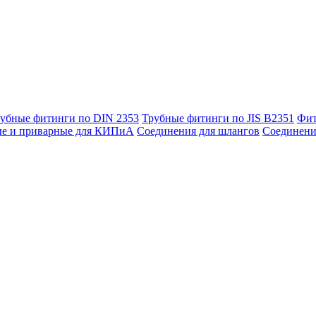
убные фитинги по DIN 2353
Трубные фитинги по JIS B2351
Фит
ые и приварные для КИПиА
Соединения для шлангов
Соединени