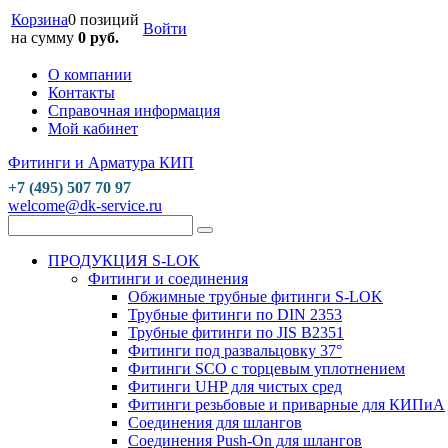
Корзина
0 позиций
Войти
на сумму
0 руб.
О компании
Контакты
Справочная информация
Мой кабинет
Фитинги и Арматура КИП
+7 (495) 507 70 97
welcome@dk-service.ru
ПРОДУКЦИЯ S-LOK
Фитинги и соединения
Обжимные трубные фитинги S-LOK
Трубные фитинги по DIN 2353
Трубные фитинги по JIS B2351
Фитинги под развальцовку 37°
Фитинги SCO с торцевым уплотнением
Фитинги UHP для чистых сред
Фитинги резьбовые и приварные для КИПиА
Соединения для шлангов
Соединения Push-On для шлангов