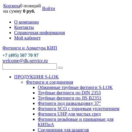
Корзина
0 позиций
Войти
на сумму
0 руб.
О компании
Контакты
Справочная информация
Мой кабинет
Фитинги и Арматура КИП
+7 (495) 507 70 97
welcome@dk-service.ru
ПРОДУКЦИЯ S-LOK
Фитинги и соединения
Обжимные трубные фитинги S-LOK
Трубные фитинги по DIN 2353
Трубные фитинги по JIS B2351
Фитинги под развальцовку 37°
Фитинги SCO с торцевым уплотнением
Фитинги UHP для чистых сред
Фитинги резьбовые и приварные для
КИПиА
Соединения для шлангов