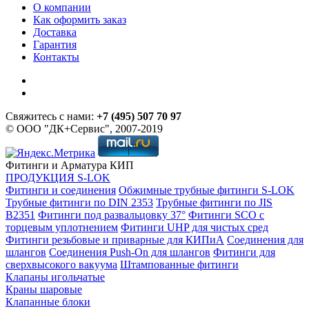
О компании
Как оформить заказ
Доставка
Гарантия
Контакты
Свяжитесь с нами:
+7 (495) 507 70 97
© ООО "ДК+Сервис", 2007-2019
Фитинги и Арматура КИП
ПРОДУКЦИЯ S-LOK
Фитинги и соединения
Обжимные трубные фитинги S-LOK
Трубные фитинги по DIN 2353
Трубные фитинги по JIS
B2351
Фитинги под развальцовку 37°
Фитинги SCO с
торцевым уплотнением
Фитинги UHP для чистых сред
Фитинги резьбовые и приварные для КИПиА
Соединения для
шлангов
Соединения Push-On для шлангов
Фитинги для
сверхвысокого вакуума
Штампованные фитинги
Клапаны игольчатые
Краны шаровые
Клапанные блоки