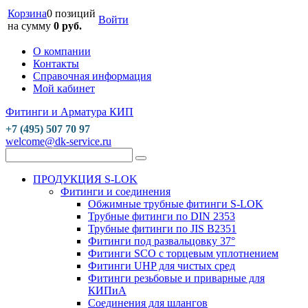
Корзина
0 позиций
Войти
на сумму
0 руб.
О компании
Контакты
Справочная информация
Мой кабинет
Фитинги и Арматура КИП
+7 (495) 507 70 97
welcome@dk-service.ru
ПРОДУКЦИЯ S-LOK
Фитинги и соединения
Обжимные трубные фитинги S-LOK
Трубные фитинги по DIN 2353
Трубные фитинги по JIS B2351
Фитинги под развальцовку 37°
Фитинги SCO с торцевым уплотнением
Фитинги UHP для чистых сред
Фитинги резьбовые и приварные для
КИПиА
Соединения для шлангов