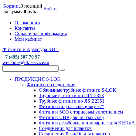
Корзина
0 позиций
Войти
на сумму
0 руб.
О компании
Контакты
Справочная информация
Мой кабинет
Фитинги и Арматура КИП
+7 (495) 507 70 97
welcome@dk-service.ru
ПРОДУКЦИЯ S-LOK
Фитинги и соединения
Обжимные трубные фитинги S-LOK
Трубные фитинги по DIN 2353
Трубные фитинги по JIS B2351
Фитинги под развальцовку 37°
Фитинги SCO с торцевым уплотнением
Фитинги UHP для чистых сред
Фитинги резьбовые и приварные для КИПиА
Соединения для шлангов
Соединения Push-On для шлангов