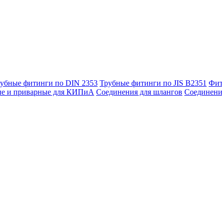
убные фитинги по DIN 2353
Трубные фитинги по JIS B2351
Фит
ые и приварные для КИПиА
Соединения для шлангов
Соединени