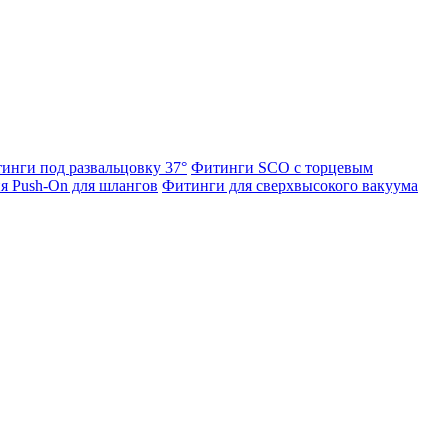
инги под развальцовку 37°
Фитинги SCO с торцевым
я Push-On для шлангов
Фитинги для сверхвысокого вакуума