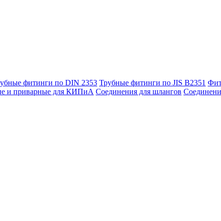
убные фитинги по DIN 2353
Трубные фитинги по JIS B2351
Фит
ые и приварные для КИПиА
Соединения для шлангов
Соединени