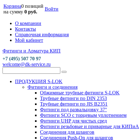
Корзина
0 позиций
Войти
на сумму
0 руб.
О компании
Контакты
Справочная информация
Мой кабинет
Фитинги и Арматура КИП
+7 (495) 507 70 97
welcome@dk-service.ru
ПРОДУКЦИЯ S-LOK
Фитинги и соединения
Обжимные трубные фитинги S-LOK
Трубные фитинги по DIN 2353
Трубные фитинги по JIS B2351
Фитинги под развальцовку 37°
Фитинги SCO с торцевым уплотнением
Фитинги UHP для чистых сред
Фитинги резьбовые и приварные для КИПиА
Соединения для шлангов
Соединения Push-On для шлангов