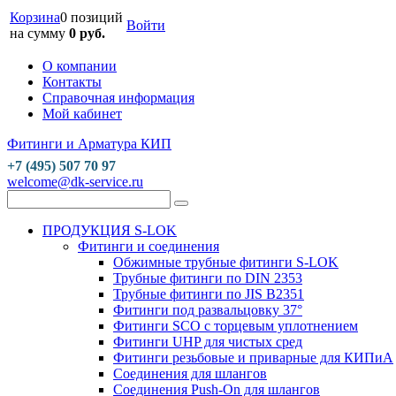
Корзина
0 позиций
Войти
на сумму
0 руб.
О компании
Контакты
Справочная информация
Мой кабинет
Фитинги и Арматура КИП
+7 (495) 507 70 97
welcome@dk-service.ru
ПРОДУКЦИЯ S-LOK
Фитинги и соединения
Обжимные трубные фитинги S-LOK
Трубные фитинги по DIN 2353
Трубные фитинги по JIS B2351
Фитинги под развальцовку 37°
Фитинги SCO с торцевым уплотнением
Фитинги UHP для чистых сред
Фитинги резьбовые и приварные для КИПиА
Соединения для шлангов
Соединения Push-On для шлангов