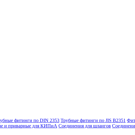
убные фитинги по DIN 2353
Трубные фитинги по JIS B2351
Фит
ые и приварные для КИПиА
Соединения для шлангов
Соединени