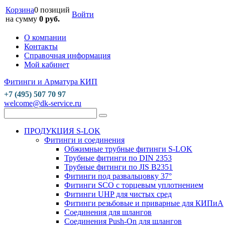
Корзина
0 позиций
Войти
на сумму
0 руб.
О компании
Контакты
Справочная информация
Мой кабинет
Фитинги и Арматура КИП
+7 (495) 507 70 97
welcome@dk-service.ru
ПРОДУКЦИЯ S-LOK
Фитинги и соединения
Обжимные трубные фитинги S-LOK
Трубные фитинги по DIN 2353
Трубные фитинги по JIS B2351
Фитинги под развальцовку 37°
Фитинги SCO с торцевым уплотнением
Фитинги UHP для чистых сред
Фитинги резьбовые и приварные для КИПиА
Соединения для шлангов
Соединения Push-On для шлангов