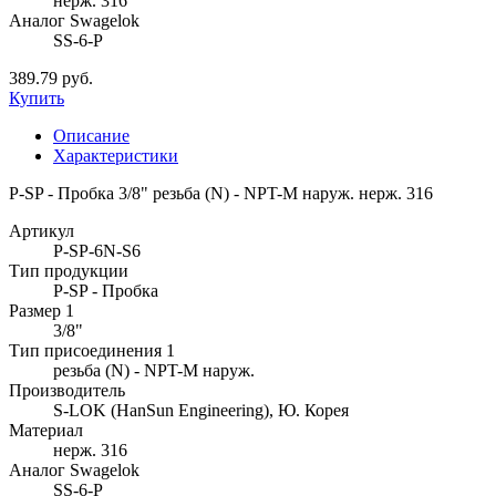
нерж. 316
Аналог Swagelok
SS-6-P
389.79 руб.
Купить
Описание
Характеристики
P-SP - Пробка 3/8" резьба (N) - NPT-M наруж. нерж. 316
Артикул
P-SP-6N-S6
Тип продукции
P-SP - Пробка
Размер 1
3/8"
Тип присоединения 1
резьба (N) - NPT-M наруж.
Производитель
S-LOK (HanSun Engineering), Ю. Корея
Материал
нерж. 316
Аналог Swagelok
SS-6-P