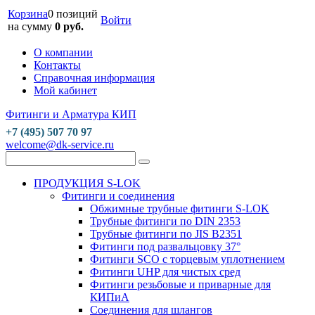
Корзина
0 позиций
Войти
на сумму
0 руб.
О компании
Контакты
Справочная информация
Мой кабинет
Фитинги и Арматура КИП
+7 (495) 507 70 97
welcome@dk-service.ru
ПРОДУКЦИЯ S-LOK
Фитинги и соединения
Обжимные трубные фитинги S-LOK
Трубные фитинги по DIN 2353
Трубные фитинги по JIS B2351
Фитинги под развальцовку 37°
Фитинги SCO с торцевым уплотнением
Фитинги UHP для чистых сред
Фитинги резьбовые и приварные для
КИПиА
Соединения для шлангов