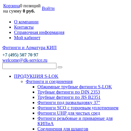
Корзина
0 позиций
Войти
на сумму
0 руб.
О компании
Контакты
Справочная информация
Мой кабинет
Фитинги и Арматура КИП
+7 (495) 507 70 97
welcome@dk-service.ru
ПРОДУКЦИЯ S-LOK
Фитинги и соединения
Обжимные трубные фитинги S-LOK
Трубные фитинги по DIN 2353
Трубные фитинги по JIS B2351
Фитинги под развальцовку 37°
Фитинги SCO с торцевым уплотнением
Фитинги UHP для чистых сред
Фитинги резьбовые и приварные для
КИПиА
Соединения для шлангов