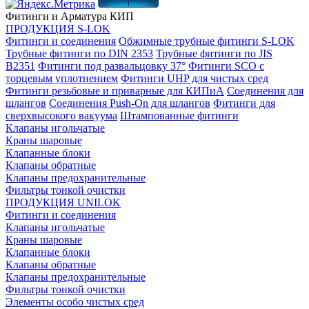
Фитинги и Арматура КИП
ПРОДУКЦИЯ S-LOK
Фитинги и соединения
Обжимные трубные фитинги S-LOK
Трубные фитинги по DIN 2353
Трубные фитинги по JIS
B2351
Фитинги под развальцовку 37°
Фитинги SCO с
торцевым уплотнением
Фитинги UHP для чистых сред
Фитинги резьбовые и приварные для КИПиА
Соединения для
шлангов
Соединения Push-On для шлангов
Фитинги для
сверхвысокого вакуума
Штампованные фитинги
Клапаны игольчатые
Краны шаровые
Клапанные блоки
Клапаны обратные
Клапаны предохранительные
Фильтры тонкой очистки
ПРОДУКЦИЯ UNILOK
Фитинги и соединения
Клапаны игольчатые
Краны шаровые
Клапанные блоки
Клапаны обратные
Клапаны предохранительные
Фильтры тонкой очистки
Элементы особо чистых сред