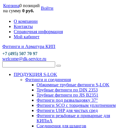
Корзина
0 позиций
Войти
на сумму
0 руб.
О компании
Контакты
Справочная информация
Мой кабинет
Фитинги и Арматура КИП
+7 (495) 507 70 97
welcome@dk-service.ru
ПРОДУКЦИЯ S-LOK
Фитинги и соединения
Обжимные трубные фитинги S-LOK
Трубные фитинги по DIN 2353
Трубные фитинги по JIS B2351
Фитинги под развальцовку 37°
Фитинги SCO с торцевым уплотнением
Фитинги UHP для чистых сред
Фитинги резьбовые и приварные для
КИПиА
Соединения для шлангов