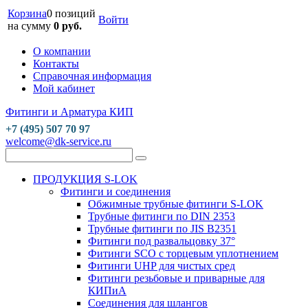
Корзина
0 позиций
Войти
на сумму
0 руб.
О компании
Контакты
Справочная информация
Мой кабинет
Фитинги и Арматура КИП
+7 (495) 507 70 97
welcome@dk-service.ru
ПРОДУКЦИЯ S-LOK
Фитинги и соединения
Обжимные трубные фитинги S-LOK
Трубные фитинги по DIN 2353
Трубные фитинги по JIS B2351
Фитинги под развальцовку 37°
Фитинги SCO с торцевым уплотнением
Фитинги UHP для чистых сред
Фитинги резьбовые и приварные для
КИПиА
Соединения для шлангов