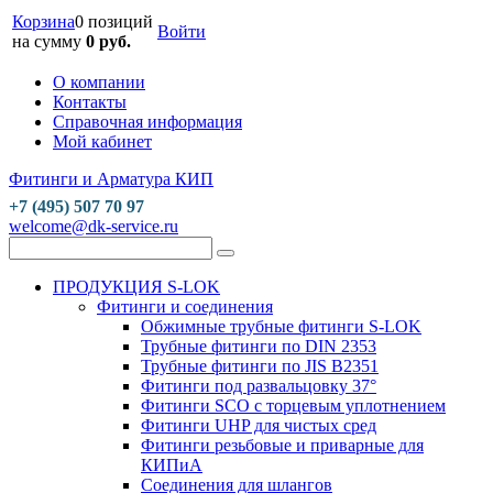
Корзина
0 позиций
Войти
на сумму
0 руб.
О компании
Контакты
Справочная информация
Мой кабинет
Фитинги и Арматура КИП
+7 (495) 507 70 97
welcome@dk-service.ru
ПРОДУКЦИЯ S-LOK
Фитинги и соединения
Обжимные трубные фитинги S-LOK
Трубные фитинги по DIN 2353
Трубные фитинги по JIS B2351
Фитинги под развальцовку 37°
Фитинги SCO с торцевым уплотнением
Фитинги UHP для чистых сред
Фитинги резьбовые и приварные для
КИПиА
Соединения для шлангов