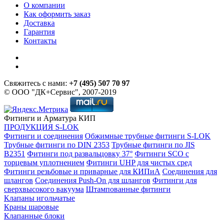
О компании
Как оформить заказ
Доставка
Гарантия
Контакты
Свяжитесь с нами:
+7 (495) 507 70 97
© ООО "ДК+Сервис", 2007-2019
Фитинги и Арматура КИП
ПРОДУКЦИЯ S-LOK
Фитинги и соединения
Обжимные трубные фитинги S-LOK
Трубные фитинги по DIN 2353
Трубные фитинги по JIS
B2351
Фитинги под развальцовку 37°
Фитинги SCO с
торцевым уплотнением
Фитинги UHP для чистых сред
Фитинги резьбовые и приварные для КИПиА
Соединения для
шлангов
Соединения Push-On для шлангов
Фитинги для
сверхвысокого вакуума
Штампованные фитинги
Клапаны игольчатые
Краны шаровые
Клапанные блоки