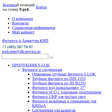
Корзина
0 позиций
Войти
на сумму
0 руб.
О компании
Контакты
Справочная информация
Мой кабинет
Фитинги и Арматура КИП
+7 (495) 507 70 97
welcome@dk-service.ru
ПРОДУКЦИЯ S-LOK
Фитинги и соединения
Обжимные трубные фитинги S-LOK
Трубные фитинги по DIN 2353
Трубные фитинги по JIS B2351
Фитинги под развальцовку 37°
Фитинги SCO с торцевым уплотнением
Фитинги UHP для чистых сред
Фитинги резьбовые и приварные для
КИПиА
Соединения для шлангов