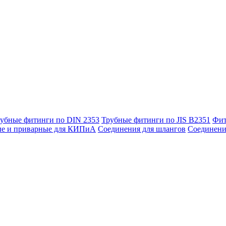
убные фитинги по DIN 2353
Трубные фитинги по JIS B2351
Фит
ые и приварные для КИПиА
Соединения для шлангов
Соединени