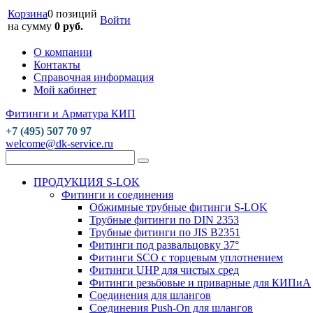
Корзина
0 позиций
Войти
на сумму
0 руб.
О компании
Контакты
Справочная информация
Мой кабинет
Фитинги и Арматура КИП
+7 (495) 507 70 97
welcome@dk-service.ru
ПРОДУКЦИЯ S-LOK
Фитинги и соединения
Обжимные трубные фитинги S-LOK
Трубные фитинги по DIN 2353
Трубные фитинги по JIS B2351
Фитинги под развальцовку 37°
Фитинги SCO с торцевым уплотнением
Фитинги UHP для чистых сред
Фитинги резьбовые и приварные для КИПиА
Соединения для шлангов
Соединения Push-On для шлангов